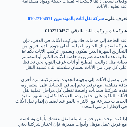
وفعالًا، نسعى دائمًا لاستخدام تقنيات حديثة ومواد مستدامة
عند تغليف الأثاث.
تعرف على..
شركة نقل اثاث بالمهندسين 01027104571
شركة فك وتركيب اثاث بالدقي 01027104571
عند الحاجة إلى خدمات فك وتركيب الأثاث في الدقي، فإن
شركتنا تقدم لك الخبرة العملية بأعلى جودة، لدينا فريق من
النجارين المهرة الذين يفكون ويعيدون تركيب الأثاث بكفاءة
عالية، هذه الخدمة ضرورية خاصة للأثاث الكبير أو المصمم
بعناية مثل دواليب المطبخ أو أثاث غرف النوم، نحن نحافظ
على كل جزء من الأثاث لضمان سلامته أثناء عملية النقل.
فور وصول الأثاث إلى وجهته الجديدة، يتم تركيبه مرة أخرى
بدقة متناهية، مع توفير دعم إضافي للحفاظ على استقراره،
تقدم شركتنا ضمانات واضحة تغطي كل مراحل عملية نقل
الأثاث للتأكيد على تحقيق رضا العملاء الكامل، نشتهر بتنفيذ
الخدمات بسرعة مع الالتزام بالمواعيد لضمان إتمام نقل الأثاث
في الإطار الزمني المحدد.
إذا كنت تبحث عن خدمة شاملة لنقل عفشك بأمان وسلاسة
مع فريق عمل مؤهل وأدوات مميزة، فإن اختيار شركتنا يعني