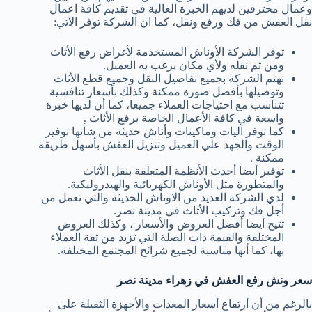
وعمال محترفين لديهم الخبرة العالية في تقديم كافة اعمال
نقل العفش من فك ورفع ونقل، كما ان الشركة توفر الآتي:
توفر الشركة الأوناش المستخدمة لأغراض رفع الأثاث
ومن ثم نقله ولأي مكان يرغب به العميل.
تهتم الشركة بجميع تفاصيل النقل وجميع قطع الأثاث
وتوصيلها بأفضل صورة ممكنة وكذلك بأسعار تنافسية
تتناسب مع احتياجات العملاء جميعا، كما أن لديها خبرة
واسعة في كافة الأعمال الخاصة برفع الأثاث .
كما توفر آليات وماكينات وأناش حديثة من شأنها توفير
الوقت والجهد علي العميل وتنزيل العفش بأسهل طريقة
ممكنة .
توفير أيضا أحدث الأنظمة المتعلقة بنقل الأثاث
والمتطورة مثل الأوناش الكهربائية والهيدروليكية.
لدي الشركة العديد من الاوناش الحديثة والتي تعمل من
أجل فك وتركيب الأثاث في مدينة نصر.
تتيح أيضا أفضل العروض والأسعار ، وكذلك العروض
المختلفة والقيمة ذات الصلة التي تزيد من ثقة العملاء
بها، كما أنها مناسبة لجميع شرائح المجتمع المختلفة.
سعر ونش رفع العفش في زهراء مدينة نصر
بالرغم من أن أرتفاع أسعار المعدات والأجهزة الثقيلة على